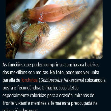
As funcións que poden cumprir as cunchas xa baleiras
dos mexillóns son moitas. Na foto, podemos ver unha
parella de
lorchiños
(
Gobiusculus flavescens
) colocando a
posta e fecundándoa. O macho, coas aletas
especialmente coloridas para a ocasión, míranos de
fronte vixiante mentres a femia está preocupada na
colocación dos ovos.