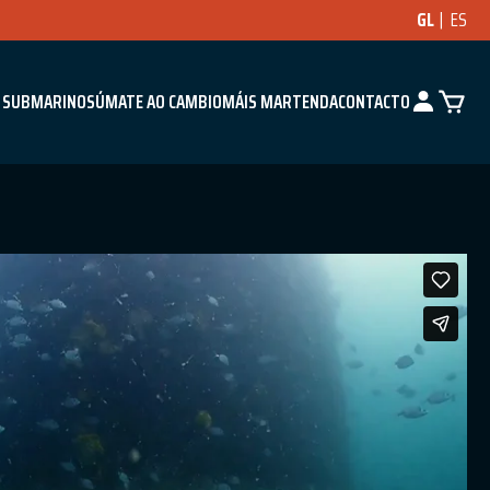
GL
ES
 SUBMARINO
SÚMATE AO CAMBIO
MÁIS MAR
TENDA
CONTACTO