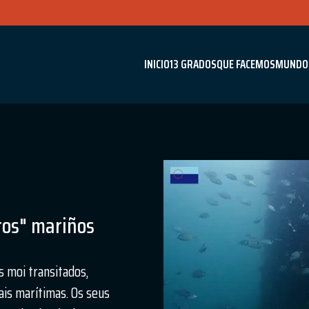
INICIO
13 GRADOS
QUE FACEMOS
MUNDO
ros" mariños
s moi transitados,
ais marítimas. Os seus