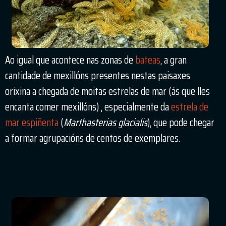
Ao igual que acontece nas zonas de
bateas
, a gran
cantidade de mexillóns presentes nestas paisaxes
orixina a chegada de moitas estrelas de mar (ás que lles
encanta comer mexillóns) , especialmente da
estrela de
mar espiñenta
(
Marthasterias glacialis
), que pode chegar
a formar agrupacións de centos de exemplares.