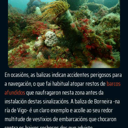
En ocasións, as balizas indican accidentes perigosos para
a navegación, o que fai habitual atopar restos de
barcos
afundidos
que naufragaron nesta zona antes da
instalación destas sinalizacións. A baliza de Borneira -na
ría de Vigo- é un claro exemplo e acolle ao seu redor
multitude de vestixios de embarcacións que chocaron
contra os baixos rochosos dos que advirte.