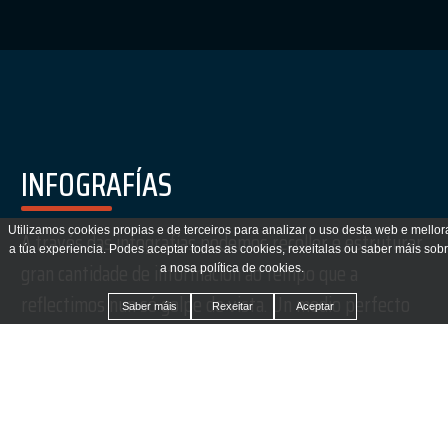
INFOGRAFÍAS
Utilizamos cookies propias e de terceiros para analizar o uso desta web e mellor
A través das infografías podemos recoller e estruturar
a túa experiencia. Podes aceptar todas as cookies, rexeitalas ou saber máis sob
gran cantidade de información ao tempo que a
a nosa política de cookies.
reflectimos nun só golpe de vista. Un medio perfecto
Saber máis
Rexeitar
Aceptar
para amosar procesos de maneira clara e organizada.