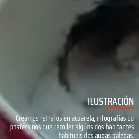
ILUSTRACIÓN
Creamos retratos en acuarela, infografías ou
posters nos que recoller algúns dos habitantes
habituais das augas galegas.